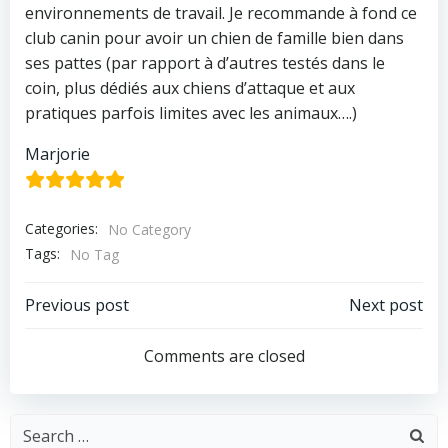
environnements de travail. Je recommande à fond ce
club canin pour avoir un chien de famille bien dans
ses pattes (par rapport à d’autres testés dans le
coin, plus dédiés aux chiens d’attaque et aux
pratiques parfois limites avec les animaux….)
Marjorie
Categories:
No Category
Tags:
No Tag
Navigation
Navigation
Previous post
Next post
de
de
Comments are closed
l’article
l’article
Search