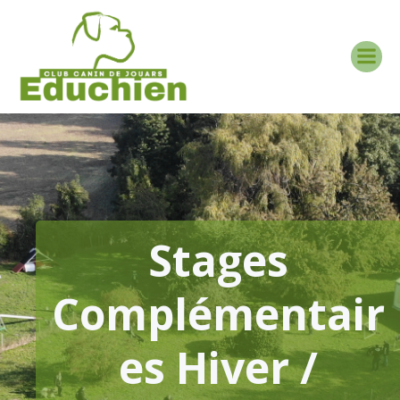
Aller
au
contenu
Stages
Complémentair
Es Hiver /