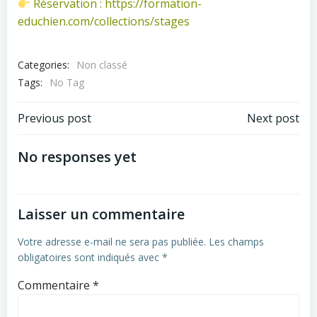
Réservation : https://formation-
educhien.com/collections/stages
Categories:
Non classé
Tags:
No Tag
Navigation
Navigation
Previous post
Next post
de
de
No responses yet
l’article
l’article
Laisser un commentaire
Votre adresse e-mail ne sera pas publiée.
Les champs
obligatoires sont indiqués avec
*
Commentaire
*