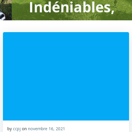
Indéniables,
by
ccpj
on
novembre 16, 2021