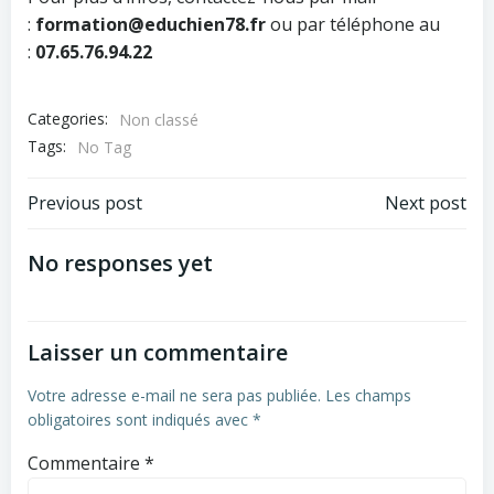
:
formation@educhien78.fr
ou par téléphone au
:
07.65.76.94.22
Categories:
Non classé
Tags:
No Tag
Navigation
Navigation
Previous post
Next post
de
de
No responses yet
l’article
l’article
Laisser un commentaire
Votre adresse e-mail ne sera pas publiée.
Les champs
obligatoires sont indiqués avec
*
Commentaire
*