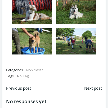
Categories:
Non classé
Tags:
No Tag
Navigation
Navigation
Previous post
Next post
de
de
No responses yet