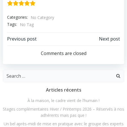
Categories:
No Category
Tags:
No Tag
Navigation
Navigation
Previous post
Next post
de
de
Comments are closed
l’article
l’article
Search
for:
Articles récents
À la maison, le cadre vient de l’humain !
Stages complémentaires Hiver / Printemps 2026 – Réservés à nos
adhérents mais pas que !
Un bel après-midi de mise en pratique avec le groupe des experts