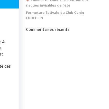
risques invisibles de l’été
Fermeture Estivale du Club Canin
EDUCHIEN
Commentaires récents
t 4
s
et
te des