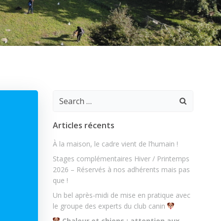
Search
for:
Articles récents
À la maison, le cadre vient de l’humain !
Stages complémentaires Hiver / Printemps
2026 – Réservés à nos adhérents mais pas
que !
Un bel après-midi de mise en pratique avec
le groupe des experts du club canin
Chaleur et chiens : attention aux