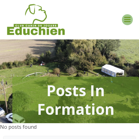
Aller
au
contenu
Posts In
Formation
No posts found