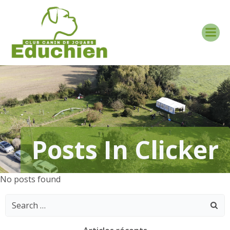
Aller
au
contenu
Posts In Clicker
No posts found
Search
for: