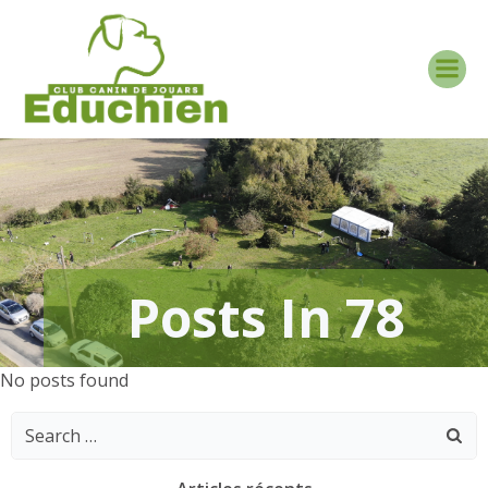
Aller
au
contenu
Posts In 78
No posts found
Search
for: